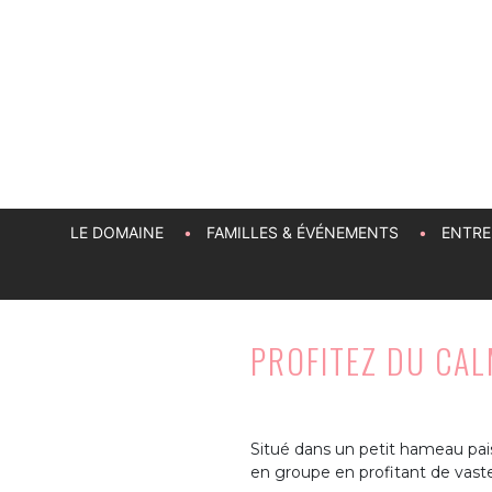
Aller
au
contenu
principal
GRAND GÎTE ET LOISIRS POUR TOUS
DOMAINE LE GALLOIS
LE DOMAINE
FAMILLES & ÉVÉNEMENTS
ENTRE
PROFITEZ DU CA
Situé dans un petit hameau paisi
en groupe en profitant de vast